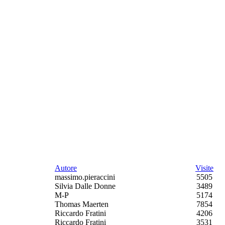
Autore
Visite
massimo.pieraccini
5505
Silvia Dalle Donne
3489
M-P
5174
Thomas Maerten
7854
Riccardo Fratini
4206
Riccardo Fratini
3531