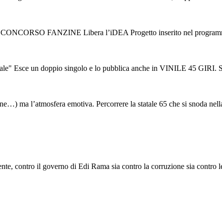
V CONCORSO FANZINE Libera l’iDEA Progetto inserito nel programma d
ce un doppio singolo e lo pubblica anche in VINILE 45 GIRI. Sono “L
tudine…) ma l’atmosfera emotiva. Percorrere la statale 65 che si snoda nella
e, contro il governo di Edi Rama sia contro la corruzione sia contro le s