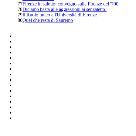
77
Firenze in salotto: convegno sulla Firenze del '700
78
Diciamo basta alle aggressioni ai senzatetto!
79
Il Ruolo unico all'Università di Firenze
80
Quel che resta di Sanremo