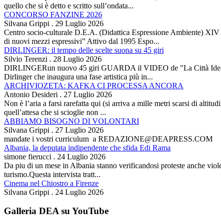
quello che si è detto e scritto sull’ondata...
CONCORSO FANZINE 2026
Silvana Grippi
.
29 Luglio 2026
Centro socio-culturale D.E.A. (Didattica Espressione Ambiente) XI
di nuovi mezzi espressivi” Attivo dal 1995 Espo...
DIRLINGER: il tempo delle scelte suona su 45 giri
Silvio Terenzi
.
28 Luglio 2026
DIRLINGERun nuovo 45 giri GUARDA il VIDEO de "La Città Ideale" Es
Dirlinger che inaugura una fase artistica più in...
ARCHIVIOZETA: KAFKA CI PROCESSA ANCORA
Antonio Desideri
.
27 Luglio 2026
Non è l’aria a farsi rarefatta qui (si arriva a mille metri scarsi di alti
quell’attesa che si scioglie non ...
ABBIAMO BISOGNO DI VOLONTARI
Silvana Grippi
.
27 Luglio 2026
mandate i vostri curriculum a REDAZIONE@DEAPRESS.COM
Albania, la deputata indipendente che sfida Edi Rama
simone fierucci
.
24 Luglio 2026
Da piu di un mese in Albania stanno verificandosi proteste anche violent
turismo.Questa intervista tratt...
Cinema nel Chiostro a Firenze
Silvana Grippi
.
24 Luglio 2026
Galleria DEA su YouTube