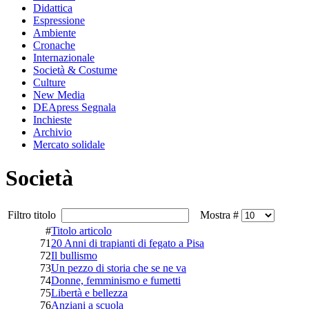
Didattica
Espressione
Ambiente
Cronache
Internazionale
Società & Costume
Culture
New Media
DEApress Segnala
Inchieste
Archivio
Mercato solidale
Società
Filtro titolo
Mostra #
#
Titolo articolo
71
20 Anni di trapianti di fegato a Pisa
72
Il bullismo
73
Un pezzo di storia che se ne va
74
Donne, femminismo e fumetti
75
Libertà e bellezza
76
Anziani a scuola