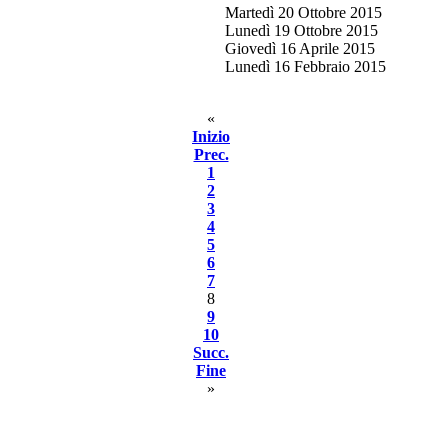
Martedì 20 Ottobre 2015
Lunedì 19 Ottobre 2015
Giovedì 16 Aprile 2015
Lunedì 16 Febbraio 2015
«
Inizio
Prec.
1
2
3
4
5
6
7
8
9
10
Succ.
Fine
»