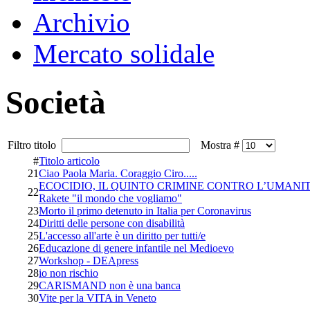
Archivio
Mercato solidale
Società
Filtro titolo
Mostra #
#
Titolo articolo
21
Ciao Paola Maria. Coraggio Ciro.....
ECOCIDIO, IL QUINTO CRIMINE CONTRO L’UMANITA
22
Rakete "il mondo che vogliamo"
23
Morto il primo detenuto in Italia per Coronavirus
24
Diritti delle persone con disabilità
25
L'accesso all'arte è un diritto per tutti/e
26
Educazione di genere infantile nel Medioevo
27
Workshop - DEApress
28
io non rischio
29
CARISMAND non è una banca
30
Vite per la VITA in Veneto