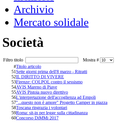
Archivio
Mercato solidale
Società
Filtro titolo
Mostra #
#
Titolo articolo
51
Sette giorni prima dell'8 marzo - Ritratti
52
IL DIRITTO DI VIVERE
53
Firenze: COLPOL contro il sessismo
54
AVIS Mareno di Piave
55
AVIS Pistoia nuovo direttivo
56
L'interpretazione dell'accoglienza ad Empoli
57
"...questo non è amore" Progetto Camper in piazza
58
Toscana ringrazia i volontari
59
Roma: sit-in per legge sulla cittadinanza
60
Concorso DiMMi 2017