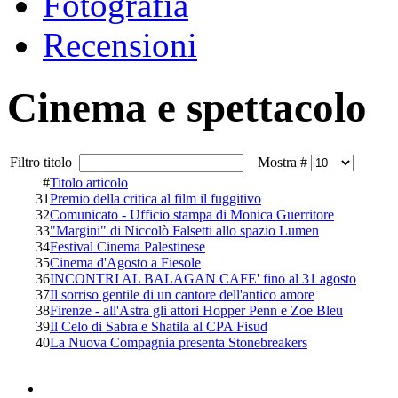
Fotografia
Recensioni
Cinema e spettacolo
Filtro titolo
Mostra #
#
Titolo articolo
31
Premio della critica al film il fuggitivo
32
Comunicato - Ufficio stampa di Monica Guerritore
33
"Margini" di Niccolò Falsetti allo spazio Lumen
34
Festival Cinema Palestinese
35
Cinema d'Agosto a Fiesole
36
INCONTRI AL BALAGAN CAFE' fino al 31 agosto
37
Il sorriso gentile di un cantore dell'antico amore
38
Firenze - all'Astra gli attori Hopper Penn e Zoe Bleu
39
Il Celo di Sabra e Shatila al CPA Fisud
40
La Nuova Compagnia presenta Stonebreakers