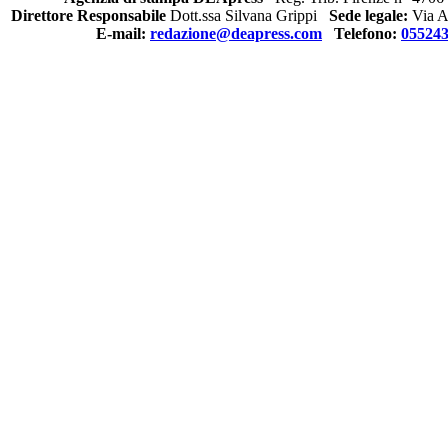
Direttore Responsabile
Dott.ssa Silvana Grippi
Sede legale:
Via Al
E-mail:
redazione@deapress.com
Telefono:
05524