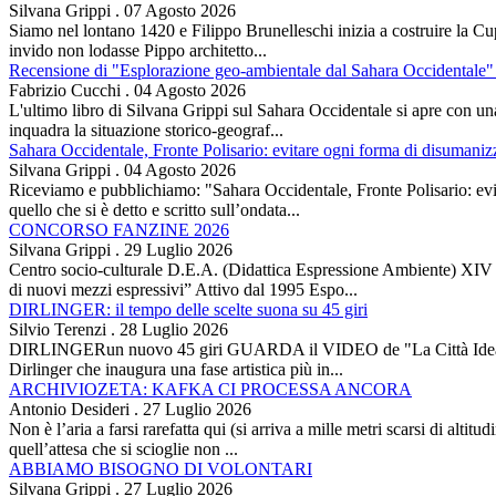
Silvana Grippi
.
07 Agosto 2026
Siamo nel lontano 1420 e Filippo Brunelleschi inizia a costruire la Cup
invido non lodasse Pippo architetto...
Recensione di "Esplorazione geo-ambientale dal Sahara Occidentale" 
Fabrizio Cucchi
.
04 Agosto 2026
L'ultimo libro di Silvana Grippi sul Sahara Occidentale si apre con una 
inquadra la situazione storico-geograf...
Sahara Occidentale, Fronte Polisario: evitare ogni forma di disumani
Silvana Grippi
.
04 Agosto 2026
Riceviamo e pubblichiamo: "Sahara Occidentale, Fronte Polisario: evit
quello che si è detto e scritto sull’ondata...
CONCORSO FANZINE 2026
Silvana Grippi
.
29 Luglio 2026
Centro socio-culturale D.E.A. (Didattica Espressione Ambiente) XI
di nuovi mezzi espressivi” Attivo dal 1995 Espo...
DIRLINGER: il tempo delle scelte suona su 45 giri
Silvio Terenzi
.
28 Luglio 2026
DIRLINGERun nuovo 45 giri GUARDA il VIDEO de "La Città Ideale" Es
Dirlinger che inaugura una fase artistica più in...
ARCHIVIOZETA: KAFKA CI PROCESSA ANCORA
Antonio Desideri
.
27 Luglio 2026
Non è l’aria a farsi rarefatta qui (si arriva a mille metri scarsi di alti
quell’attesa che si scioglie non ...
ABBIAMO BISOGNO DI VOLONTARI
Silvana Grippi
.
27 Luglio 2026