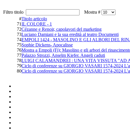
Filtro titolo
Mostra #
#
Titolo articolo
71
IL COLORE - 1
72
Cézanne e Renoir, capolavori del marketing
73
Luciano Damiani e la sua eredità al teatro Documenti
74
EMPOLI 1424 - MASOLINO E GLI ALBORI DEL R
75
Sophie Dickens- Apocalisse
76
Mostra a Empoli (Fi): Masolino e gli arbori del rinasciment
77
Palazzo Strozzi, Anselm Kiefer. Angeli caduti
78
LUIGI CALAMANDREI : UNA VITA VISSUTA "AD 
79
Ciclo di conferenze su GIORGIO VASARI 1574-2024 L'a
80
Ciclo di conferenze su GIORGIO VASARI 1574-2024 L'a