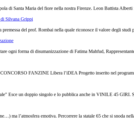
ola di Santa Maria del fiore nella nostra Firenze. Leon Battista Alberti 
di Silvana Grippi
premessa del prof. Rombai nella quale riconosce il valore degli studi port
zzazione
are ogni forma di disumanizzazione di Fatima Mahfud, Rappresentante de
V CONCORSO FANZINE Libera l’iDEA Progetto inserito nel programma d
ce un doppio singolo e lo pubblica anche in VINILE 45 GIRI. Sono “L
tudine…) ma l’atmosfera emotiva. Percorrere la statale 65 che si snoda nella