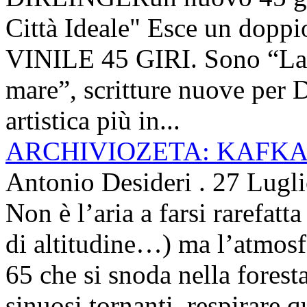
Città Ideale" Esce un doppi
VINILE 45 GIRI. Sono “La ci
mare”, scritture nuove per 
artistica più in...
ARCHIVIOZETA: KAFKA
Antonio Desideri
.
27 Lugl
Non è l’aria a farsi rarefatta
di altitudine…) ma l’atmosfe
65 che si snoda nella foresta
sinuosi tornanti, respirare qu