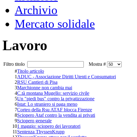
Archivio
Mercato solidale
Lavoro
Filtro titolo
Mostra #
#
Titolo articolo
1
ADUC - Associazione Diritti Utenti e Consumatori
2
RSU Cantieri di Pisa
3
Marchionne non cambia mai
4
C.tà montana Mugello: servizio civile
5
Un "piedi bus" contro la privatizzazione
6
Istat: Lo straniero si paga meno
7
Corteo della Rsu ATAF blocca Firenze
8
Sciopero Ataf contro la vendita ai privati
9
Sciopero generale
10
1 maggio: sciopero dei lavoratori
11
Sentenza ThyssenKrupp