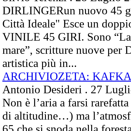
DIRLINGERun nuovo 45 g
Città Ideale" Esce un doppi
VINILE 45 GIRI. Sono “La ci
mare”, scritture nuove per 
artistica più in...
ARCHIVIOZETA: KAFKA
Antonio Desideri
.
27 Lugl
Non è l’aria a farsi rarefatta
di altitudine…) ma l’atmosfe
65 che si snoda nella foresta