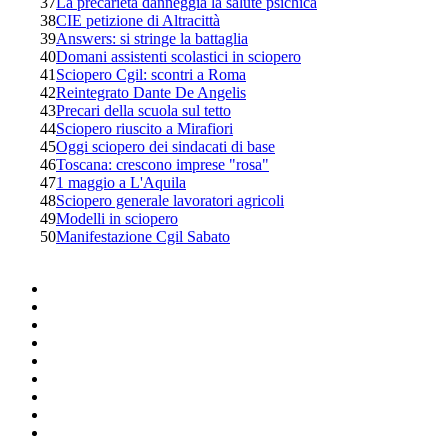
37
La precarietà danneggia la salute psichica
38
CIE petizione di Altracittà
39
Answers: si stringe la battaglia
40
Domani assistenti scolastici in sciopero
41
Sciopero Cgil: scontri a Roma
42
Reintegrato Dante De Angelis
43
Precari della scuola sul tetto
44
Sciopero riuscito a Mirafiori
45
Oggi sciopero dei sindacati di base
46
Toscana: crescono imprese "rosa"
47
1 maggio a L'Aquila
48
Sciopero generale lavoratori agricoli
49
Modelli in sciopero
50
Manifestazione Cgil Sabato