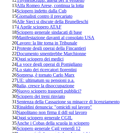
12
ThyssenKrupp: attesa per il verdetto
13
Alfa Romeo Arese, continua la lotta
14
Sciopero indetto dalla Cub
15
Giornalisti contro il precariato
16
Alle Sieci si discute della Brunelleschi
17
4 Aprile sciopero ATAF
18
Sciopero generale sindacati di base
19
Manifestazione davanti al consolato USA
20
Lavoro: la lite torna in Tribunale
21
Proteste degli operai della Fincantieri
22
Documento smentirebbe Marchionne
23
Oggi sciopero dei medici
24
La voce degli operai di Pomigliano
25
Lo stato dei ricercatori fiorentini
26
Sorpresa, è tornato Carlo Marx
27
UE: ultimatum su pensioni p.a.
28
Italia, cresce la disoccupazione
29
Nuovo sciopero trasporti pubblici?
30
Sciopero dei treni rinviato
31
Sentenza della Cassazione su minacce di licenziamento
32
Rinaldini denuncia: "omicidi sul lavoro"
33
Napolitano non firma il ddl sul lavoro
34
Oggi sciopero generale CGIL
35
Anche i Cobas della scuola in sciopero
36
Sciopero generale Cgil venerdì 12