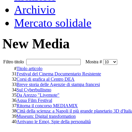
Archivio
Mercato solidale
New Media
Filtro titolo
Mostra #
#
Titolo articolo
31
Festival del Cinema Documentario Resistente
32
Corsi di grafica al Centro DEA
33
Breve storia delle Agenzie di stampa francesi
34
Sul Cyberbullismo
35
Da Arezzo "Livemote"
36
Aqua Film Festival
37
Ritorna il concorso MEDIAMIX
38
Città della scienza: a Napoli il più grande planetario 3D d'Itali
39
Museum: Digital transformation
40
Arrivano le Emoj. Spie della personalità