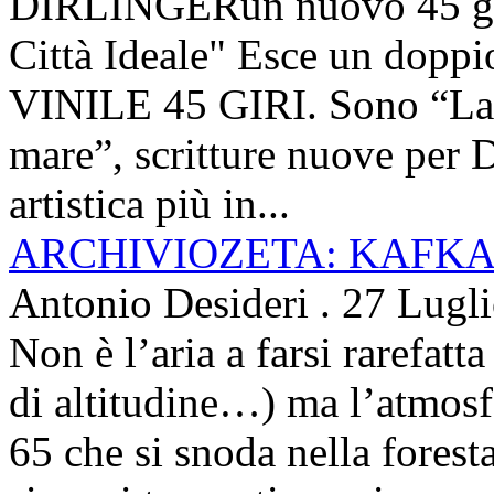
DIRLINGERun nuovo 45 g
Città Ideale" Esce un doppi
VINILE 45 GIRI. Sono “La ci
mare”, scritture nuove per 
artistica più in...
ARCHIVIOZETA: KAFKA
Antonio Desideri
.
27 Lugl
Non è l’aria a farsi rarefatta
di altitudine…) ma l’atmosfe
65 che si snoda nella foresta