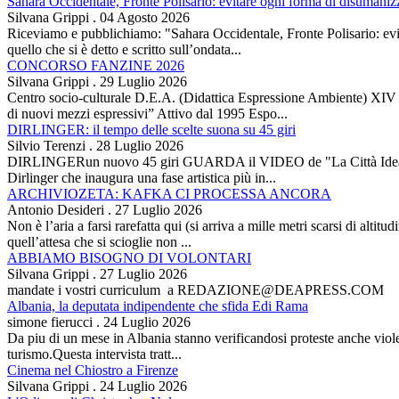
Sahara Occidentale, Fronte Polisario: evitare ogni forma di disumani
Silvana Grippi
.
04 Agosto 2026
Riceviamo e pubblichiamo: "Sahara Occidentale, Fronte Polisario: evit
quello che si è detto e scritto sull’ondata...
CONCORSO FANZINE 2026
Silvana Grippi
.
29 Luglio 2026
Centro socio-culturale D.E.A. (Didattica Espressione Ambiente) XI
di nuovi mezzi espressivi” Attivo dal 1995 Espo...
DIRLINGER: il tempo delle scelte suona su 45 giri
Silvio Terenzi
.
28 Luglio 2026
DIRLINGERun nuovo 45 giri GUARDA il VIDEO de "La Città Ideale" Es
Dirlinger che inaugura una fase artistica più in...
ARCHIVIOZETA: KAFKA CI PROCESSA ANCORA
Antonio Desideri
.
27 Luglio 2026
Non è l’aria a farsi rarefatta qui (si arriva a mille metri scarsi di alti
quell’attesa che si scioglie non ...
ABBIAMO BISOGNO DI VOLONTARI
Silvana Grippi
.
27 Luglio 2026
mandate i vostri curriculum a REDAZIONE@DEAPRESS.COM
Albania, la deputata indipendente che sfida Edi Rama
simone fierucci
.
24 Luglio 2026
Da piu di un mese in Albania stanno verificandosi proteste anche violent
turismo.Questa intervista tratt...
Cinema nel Chiostro a Firenze
Silvana Grippi
.
24 Luglio 2026