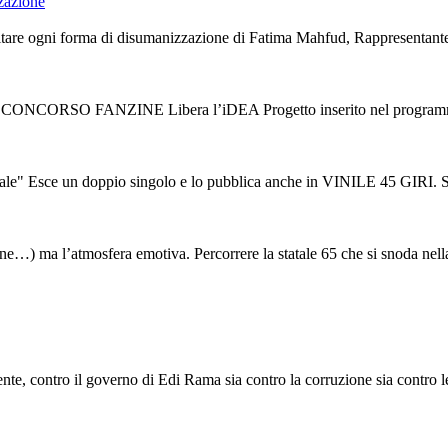
zzazione
are ogni forma di disumanizzazione di Fatima Mahfud, Rappresentante de
V CONCORSO FANZINE Libera l’iDEA Progetto inserito nel programma d
ce un doppio singolo e lo pubblica anche in VINILE 45 GIRI. Sono “L
tudine…) ma l’atmosfera emotiva. Percorrere la statale 65 che si snoda nella
e, contro il governo di Edi Rama sia contro la corruzione sia contro le s