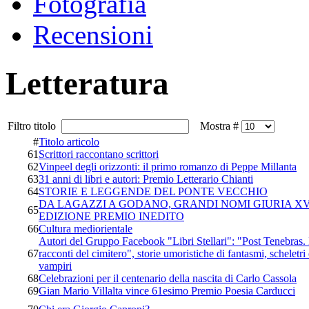
Fotografia
Recensioni
Letteratura
Filtro titolo
Mostra #
#
Titolo articolo
61
Scrittori raccontano scrittori
62
Vinpeel degli orizzonti: il primo romanzo di Peppe Millanta
63
31 anni di libri e autori: Premio Letterario Chianti
64
STORIE E LEGGENDE DEL PONTE VECCHIO
DA LAGAZZI A GODANO, GRANDI NOMI GIURIA XV
65
EDIZIONE PREMIO INEDITO
66
Cultura mediorientale
Autori del Gruppo Facebook "Libri Stellari": "Post Tenebras. 
67
racconti del cimitero", storie umoristiche di fantasmi, scheletri
vampiri
68
Celebrazioni per il centenario della nascita di Carlo Cassola
69
Gian Mario Villalta vince 61esimo Premio Poesia Carducci