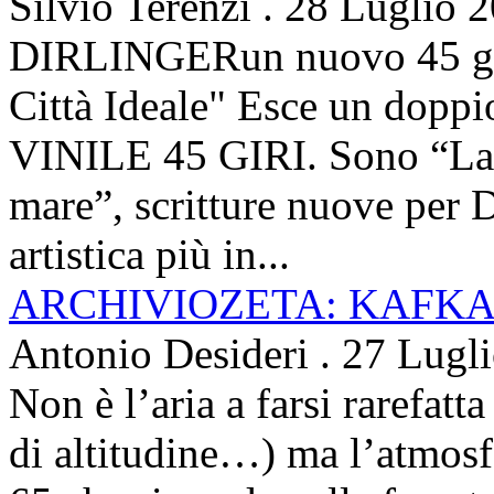
Silvio Terenzi
.
28 Luglio 
DIRLINGERun nuovo 45 g
Città Ideale" Esce un doppi
VINILE 45 GIRI. Sono “La ci
mare”, scritture nuove per 
artistica più in...
ARCHIVIOZETA: KAFKA
Antonio Desideri
.
27 Lugl
Non è l’aria a farsi rarefatta
di altitudine…) ma l’atmosfe