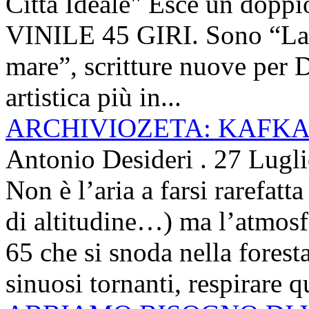
Città Ideale" Esce un doppi
VINILE 45 GIRI. Sono “La ci
mare”, scritture nuove per 
artistica più in...
ARCHIVIOZETA: KAFKA
Antonio Desideri
.
27 Lugl
Non è l’aria a farsi rarefatta
di altitudine…) ma l’atmosfe
65 che si snoda nella foresta
sinuosi tornanti, respirare qu