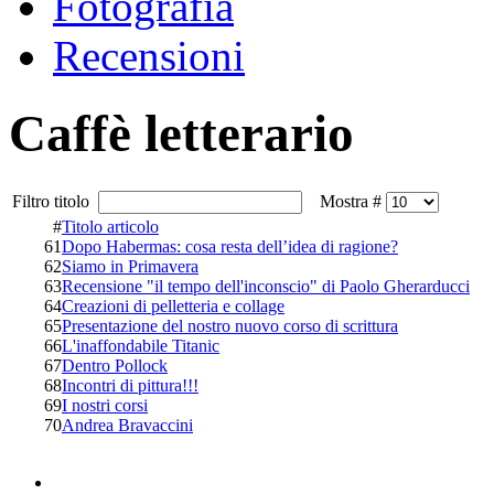
Fotografia
Recensioni
Caffè letterario
Filtro titolo
Mostra #
#
Titolo articolo
61
Dopo Habermas: cosa resta dell’idea di ragione?
62
Siamo in Primavera
63
Recensione "il tempo dell'inconscio" di Paolo Gherarducci
64
Creazioni di pelletteria e collage
65
Presentazione del nostro nuovo corso di scrittura
66
L'inaffondabile Titanic
67
Dentro Pollock
68
Incontri di pittura!!!
69
I nostri corsi
70
Andrea Bravaccini