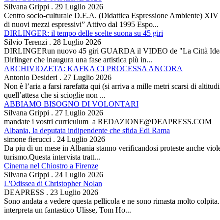
Silvana Grippi
.
29 Luglio 2026
Centro socio-culturale D.E.A. (Didattica Espressione Ambiente) XI
di nuovi mezzi espressivi” Attivo dal 1995 Espo...
DIRLINGER: il tempo delle scelte suona su 45 giri
Silvio Terenzi
.
28 Luglio 2026
DIRLINGERun nuovo 45 giri GUARDA il VIDEO de "La Città Ideale" Es
Dirlinger che inaugura una fase artistica più in...
ARCHIVIOZETA: KAFKA CI PROCESSA ANCORA
Antonio Desideri
.
27 Luglio 2026
Non è l’aria a farsi rarefatta qui (si arriva a mille metri scarsi di alti
quell’attesa che si scioglie non ...
ABBIAMO BISOGNO DI VOLONTARI
Silvana Grippi
.
27 Luglio 2026
mandate i vostri curriculum a REDAZIONE@DEAPRESS.COM
Albania, la deputata indipendente che sfida Edi Rama
simone fierucci
.
24 Luglio 2026
Da piu di un mese in Albania stanno verificandosi proteste anche violent
turismo.Questa intervista tratt...
Cinema nel Chiostro a Firenze
Silvana Grippi
.
24 Luglio 2026
L'Odissea di Christopher Nolan
DEAPRESS
.
23 Luglio 2026
Sono andata a vedere questa pellicola e ne sono rimasta molto colpit
interpreta un fantastico Ulisse, Tom Ho...