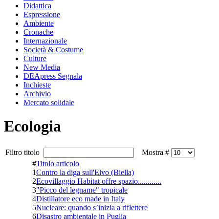
Didattica
Espressione
Ambiente
Cronache
Internazionale
Società & Costume
Culture
New Media
DEApress Segnala
Inchieste
Archivio
Mercato solidale
Ecologia
Filtro titolo
Mostra #
#
Titolo articolo
1
Contro la diga sull'Elvo (Biella)
2
Ecovillaggio Habitat offre spazio............
3
"Picco del legname" tropicale
4
Distillatore eco made in Italy
5
Nucleare: quando s’inizia a riflettere
6
Disastro ambientale in Puglia