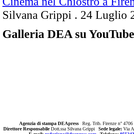
Cinema nel Chiostro a Fire
Silvana Grippi
.
24 Luglio 
Galleria DEA su YouTub
Agenzia di stampa DEApress
Reg. Trib. Firenze n° 4706 
Direttore Responsabile
Dott.ssa Silvana Grippi
Sede legale:
Via Al