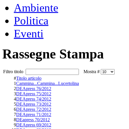
Ambiente
Politica
Eventi
Rassegne Stampa
Filtro titolo
Mostra #
#
Titolo articolo
1
Cammina...Cammina...Lucertolina
2
DEApress 76/2012
3
DEApress 75/2012
4
DEApress 74/2012
5
DEApress 73/2012
6
DEApress 72/2012
7
DEApress 71/2012
8
DEapress 70/2012
9
DEApress 69/2012