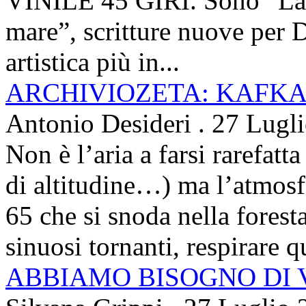
VINILE 45 GIRI. Sono “La ci
mare”, scritture nuove per 
artistica più in...
ARCHIVIOZETA: KAFKA
Antonio Desideri
.
27 Lugl
Non è l’aria a farsi rarefatta
di altitudine…) ma l’atmosfe
65 che si snoda nella foresta
sinuosi tornanti, respirare qu
ABBIAMO BISOGNO DI