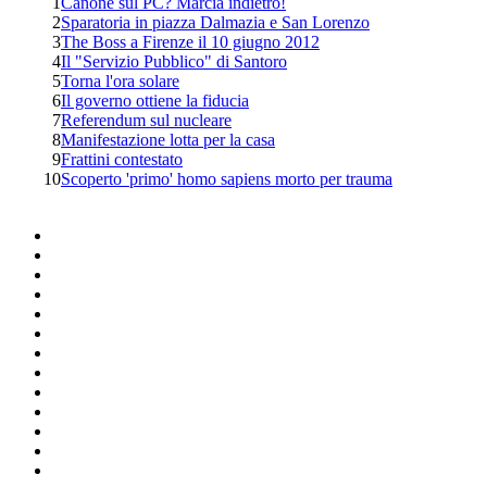
1
Canone sul PC? Marcia indietro!
2
Sparatoria in piazza Dalmazia e San Lorenzo
3
The Boss a Firenze il 10 giugno 2012
4
Il "Servizio Pubblico" di Santoro
5
Torna l'ora solare
6
Il governo ottiene la fiducia
7
Referendum sul nucleare
8
Manifestazione lotta per la casa
9
Frattini contestato
10
Scoperto 'primo' homo sapiens morto per trauma