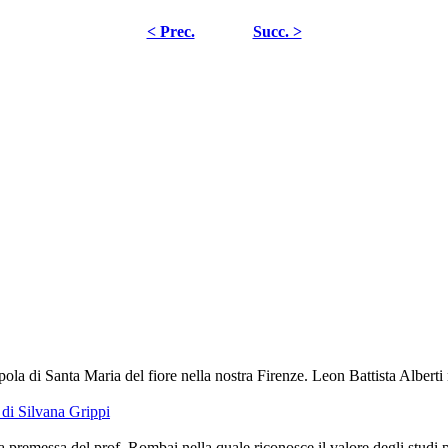
< Prec.
Succ. >
ola di Santa Maria del fiore nella nostra Firenze. Leon Battista Alberti 
di Silvana Grippi
premessa del prof. Rombai nella quale riconosce il valore degli studi port