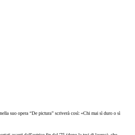
nella suo opera “De pictura” scriverà così: «Chi mai sì duro o sì
ati avanti dall'autrice fin dal '75 (dopo la tesi di laurea), che