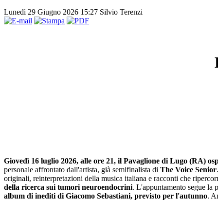
Lunedì 29 Giugno 2026 15:27
Silvio Terenzi
Giovedì 16 luglio 2026, alle ore 21, il Pavaglione di Lugo (RA) os
personale affrontato dall'artista, già semifinalista di
The Voice Senior
originali, reinterpretazioni della musica italiana e racconti che riperc
della ricerca sui tumori neuroendocrini
. L'appuntamento segue la 
album di inediti di Giacomo Sebastiani, previsto per l'autunno
. A