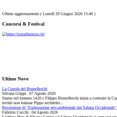
Ultimo aggiornamento ( Lunedì 29 Giugno 2026 15:40 )
Concorsi & Festival
Ultime Nove
La Cupola del Brunelleschi
Silvana Grippi
.
07 Agosto 2026
Siamo nel lontano 1420 e Filippo Brunelleschi inizia a costruire la Cup
invido non lodasse Pippo architetto...
Recensione di "Esplorazione geo-ambientale dal Sahara Occidentale" 
Fabrizio Cucchi
.
04 Agosto 2026
L'ultimo libro di Silvana Grippi sul Sahara Occidentale si apre con una 