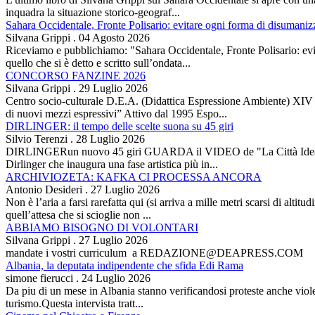
inquadra la situazione storico-geograf...
Sahara Occidentale, Fronte Polisario: evitare ogni forma di disumani
Silvana Grippi
.
04 Agosto 2026
Riceviamo e pubblichiamo: "Sahara Occidentale, Fronte Polisario: evit
quello che si è detto e scritto sull’ondata...
CONCORSO FANZINE 2026
Silvana Grippi
.
29 Luglio 2026
Centro socio-culturale D.E.A. (Didattica Espressione Ambiente) XI
di nuovi mezzi espressivi” Attivo dal 1995 Espo...
DIRLINGER: il tempo delle scelte suona su 45 giri
Silvio Terenzi
.
28 Luglio 2026
DIRLINGERun nuovo 45 giri GUARDA il VIDEO de "La Città Ideale" Es
Dirlinger che inaugura una fase artistica più in...
ARCHIVIOZETA: KAFKA CI PROCESSA ANCORA
Antonio Desideri
.
27 Luglio 2026
Non è l’aria a farsi rarefatta qui (si arriva a mille metri scarsi di alti
quell’attesa che si scioglie non ...
ABBIAMO BISOGNO DI VOLONTARI
Silvana Grippi
.
27 Luglio 2026
mandate i vostri curriculum a REDAZIONE@DEAPRESS.COM
Albania, la deputata indipendente che sfida Edi Rama
simone fierucci
.
24 Luglio 2026
Da piu di un mese in Albania stanno verificandosi proteste anche violent
turismo.Questa intervista tratt...