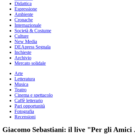
Didattica
Espressione
Ambiente
Cronache
Internazionale
Società & Costume
Culture
New Media
DEApress Segnala
Inchieste
Archivio
Mercato solidale
Arte
Letteratura
Musica
Teatro
Cinema e spettacolo
Caffè letterario
Pari opportunità
Fotografia
Recensioni
Giacomo Sebastiani: il live "Per gli Amici 