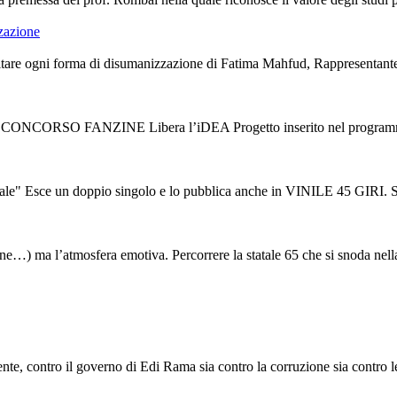
zzazione
are ogni forma di disumanizzazione di Fatima Mahfud, Rappresentante de
V CONCORSO FANZINE Libera l’iDEA Progetto inserito nel programma d
ce un doppio singolo e lo pubblica anche in VINILE 45 GIRI. Sono “L
tudine…) ma l’atmosfera emotiva. Percorrere la statale 65 che si snoda nella
e, contro il governo di Edi Rama sia contro la corruzione sia contro le s