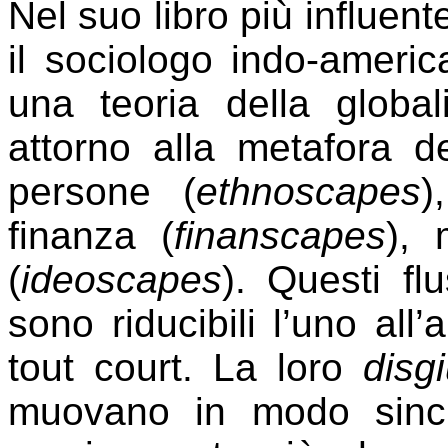
Nel suo libro più influent
il sociologo indo-ameri
una teoria della globali
attorno alla metafora d
persone (
ethnoscapes
)
finanza (
finanscapes
), 
(
ideoscapes
). Questi fl
sono riducibili l’uno all
tout court. La loro
disg
muovano in modo sincr