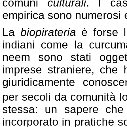
comuni
culturali
. I cas
empirica sono numerosi e
La
biopirateria
è forse l
indiani come la curcuma,
neem sono stati oggett
imprese straniere, che 
giuridicamente conosc
per secoli da comunità lo
stessa: un sapere ch
incorporato in pratiche so