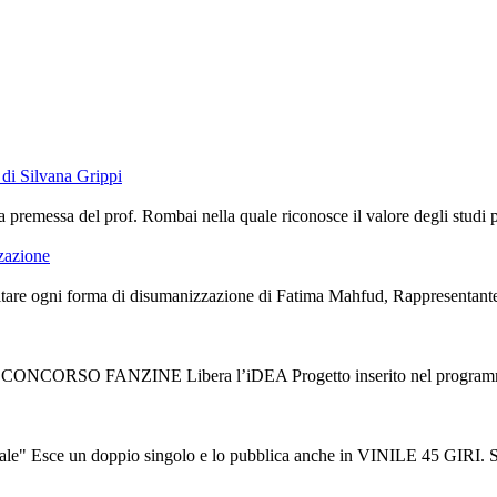
di Silvana Grippi
premessa del prof. Rombai nella quale riconosce il valore degli studi port
zzazione
are ogni forma di disumanizzazione di Fatima Mahfud, Rappresentante de
V CONCORSO FANZINE Libera l’iDEA Progetto inserito nel programma d
ce un doppio singolo e lo pubblica anche in VINILE 45 GIRI. Sono “L