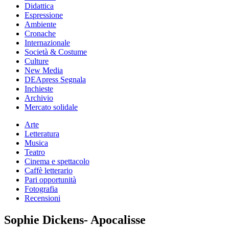
Didattica
Espressione
Ambiente
Cronache
Internazionale
Società & Costume
Culture
New Media
DEApress Segnala
Inchieste
Archivio
Mercato solidale
Arte
Letteratura
Musica
Teatro
Cinema e spettacolo
Caffè letterario
Pari opportunità
Fotografia
Recensioni
Sophie Dickens- Apocalisse