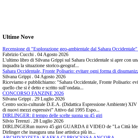
Ultime Nove
Recensione di "Esplorazione geo-ambientale dal Sahara Occidentale" 
Fabrizio Cucchi
.
04 Agosto 2026
L'ultimo libro di Silvana Grippi sul Sahara Occidentale si apre con una 
inquadra la situazione storico-geograf...
Sahara Occidentale, Fronte Polisario: evitare ogni forma di disumani
Silvana Grippi
.
04 Agosto 2026
Riceviamo e pubblichiamo: "Sahara Occidentale, Fronte Polisario: evit
quello che si è detto e scritto sull’ondata...
CONCORSO FANZINE 2026
Silvana Grippi
.
29 Luglio 2026
Centro socio-culturale D.E.A. (Didattica Espressione Ambiente) XI
di nuovi mezzi espressivi” Attivo dal 1995 Espo...
DIRLINGER: il tempo delle scelte suona su 45 giri
Silvio Terenzi
.
28 Luglio 2026
DIRLINGERun nuovo 45 giri GUARDA il VIDEO de "La Città Ideale" Es
Dirlinger che inaugura una fase artistica più in...
ARCHIVIOZETA: KAFKA CI PROCESSA ANCORA