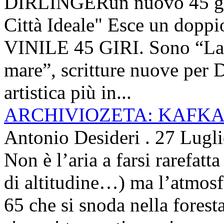
DIRLINGERun nuovo 45 g
Città Ideale" Esce un doppi
VINILE 45 GIRI. Sono “La ci
mare”, scritture nuove per 
artistica più in...
ARCHIVIOZETA: KAFKA
Antonio Desideri
.
27 Lugl
Non è l’aria a farsi rarefatta
di altitudine…) ma l’atmosfe
65 che si snoda nella foresta