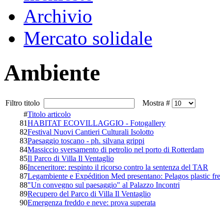
Archivio
Mercato solidale
Ambiente
Filtro titolo
Mostra #
#
Titolo articolo
81
HABITAT ECOVILLAGGIO - Fotogallery
82
Festival Nuovi Cantieri Culturali Isolotto
83
Paesaggio toscano - ph. silvana grippi
84
Massiccio sversamento di petrolio nel porto di Rotterdam
85
Il Parco di Villa Il Ventaglio
86
Inceneritore: respinto il ricorso contro la sentenza del TAR
87
Legambiente e Expédition Med presentano: Pelagos plastic fr
88
"Un convegno sul paesaggio" al Palazzo Incontri
89
Recupero del Parco di Villa Il Ventaglio
90
Emergenza freddo e neve: prova superata